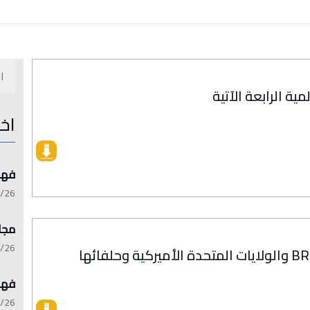
مية الرابعة الآتية
اخ
فهرست 
:15:21
مجلة 
:13:45
فهرست 
:06:17