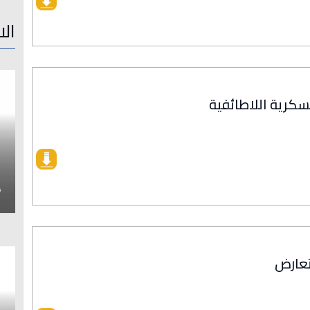
الا
عسكرية اللاطائفية
إ
 تعارض