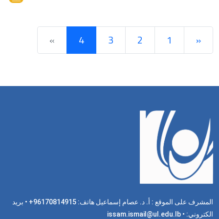
»
4
3
2
1
«
المشرف على الموقع : أ. د. عصام إسماعيل هاتف: 96170814915+ • بريد
الكتروني: issam.ismail@ul.edu.lb •