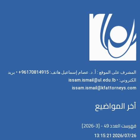
المشرف على الموقع : أ. د. عصام إسماعيل هاتف: 96170814915+ • بريد
الكتروني: issam.ismail@ul.edu.lb •
issam.ismail@kfattorneys.com
آخر المواضيع
فهرست العدد 49 - [3-2026]
2026/07/26 13:15:21