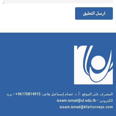
المشرف على الموقع : أ. د. عصام إسماعيل هاتف: 96170814915+ • بريد
الكتروني: issam.ismail@ul.edu.lb •
issam.ismail@kfattorneys.com