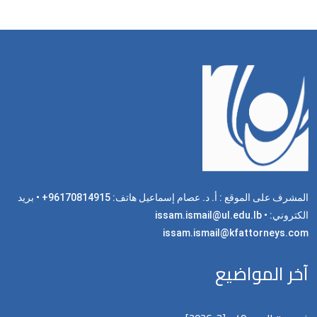
المشرف على الموقع : أ. د. عصام إسماعيل هاتف: 96170814915+ • بريد
الكتروني: issam.ismail@ul.edu.lb •
issam.ismail@kfattorneys.com
آخر المواضيع