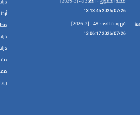
مجلة الحقوق - العدد 49 [3-2026]
دراس
2026/07/26 13:13:45
أبحا
فهرست العدد 48 - [2-2026]
مجلا
iss •
2026/07/26 13:06:17
دراس
دراس
مقال
مقال
رسائ
الحقوق محفوظة @ 2026
المكتبة الرقمية في البحوث القضائية والقانونية والسي