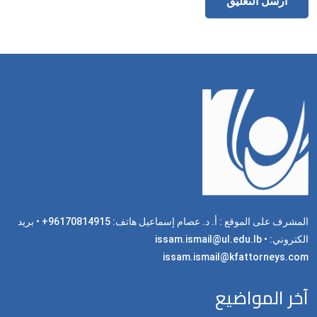
المشرف على الموقع : أ. د. عصام إسماعيل هاتف: 96170814915+ • بريد
الكتروني: issam.ismail@ul.edu.lb •
issam.ismail@kfattorneys.com
آخر المواضيع