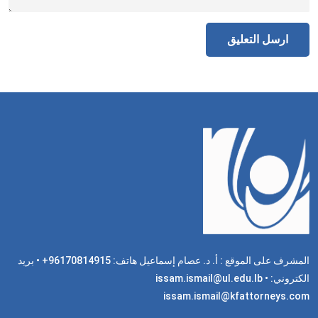
المشرف على الموقع : أ. د. عصام إسماعيل هاتف: 96170814915+ • بريد
الكتروني: issam.ismail@ul.edu.lb •
issam.ismail@kfattorneys.com