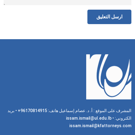
المشرف على الموقع : أ. د. عصام إسماعيل هاتف: 96170814915+ • بريد
الكتروني: issam.ismail@ul.edu.lb •
issam.ismail@kfattorneys.com