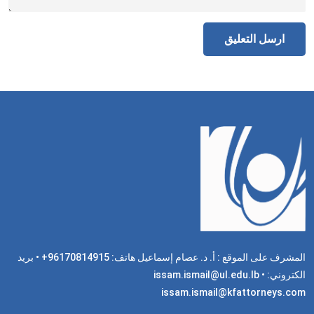
المشرف على الموقع : أ. د. عصام إسماعيل هاتف: 96170814915+ • بريد
الكتروني: issam.ismail@ul.edu.lb •
issam.ismail@kfattorneys.com