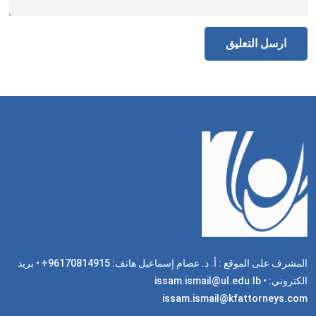
المشرف على الموقع : أ. د. عصام إسماعيل هاتف: 96170814915+ • بريد
الكتروني: issam.ismail@ul.edu.lb •
issam.ismail@kfattorneys.com