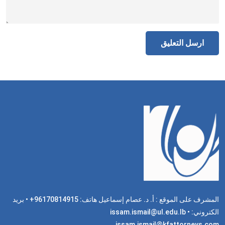
المشرف على الموقع : أ. د. عصام إسماعيل هاتف: 96170814915+ • بريد
الكتروني: issam.ismail@ul.edu.lb •
issam.ismail@kfattorneys.com