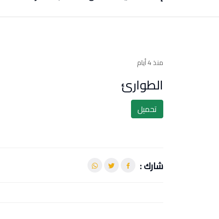
منذ 4 أيام
الطوارئ
تحميل
شارك :