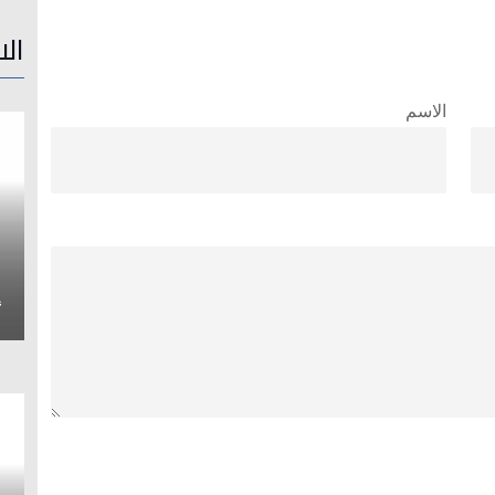
الا
الاسم
إ