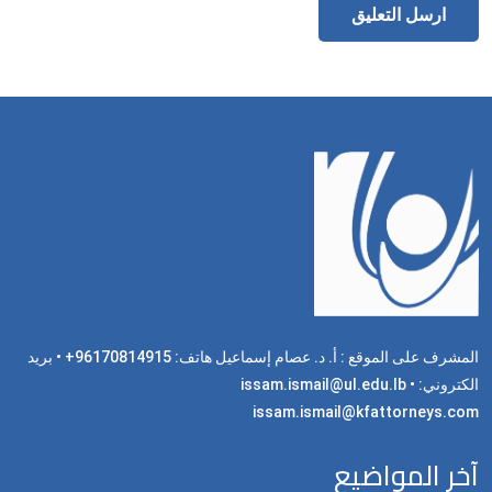
المشرف على الموقع : أ. د. عصام إسماعيل هاتف: 96170814915+ • بريد
الكتروني: issam.ismail@ul.edu.lb •
issam.ismail@kfattorneys.com
آخر المواضيع