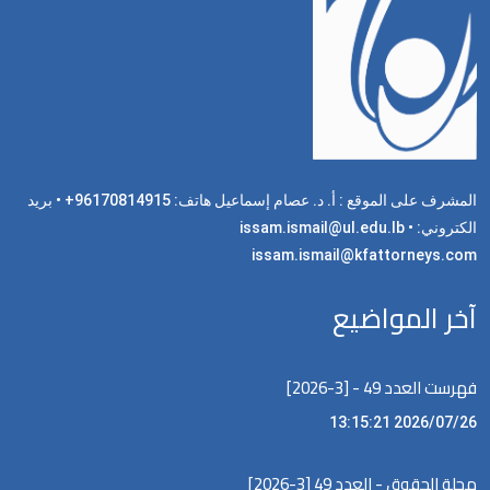
المشرف على الموقع : أ. د. عصام إسماعيل هاتف: 96170814915+ • بريد
الكتروني: issam.ismail@ul.edu.lb •
issam.ismail@kfattorneys.com
آخر المواضيع
فهرست العدد 49 - [3-2026]
2026/07/26 13:15:21
مجلة الحقوق - العدد 49 [3-2026]