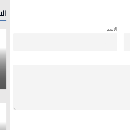
الا
الاسم
إ