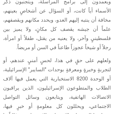
ويعمدون إلى برامج المراسلة، ويتجنبون ذكر
الأسماء أياً كانت، أو السؤال عن أشخاصٍ بعينهم،
مخافة أن ينتبه إليهم العدو، ويحدد مكانهم ويقصفهم،
علماً أن جيشه يقصف كل مكانٍ، ولا يميز بين
فلسطينيٍ وآخر، ولا يعنيه من يقتل، طفلاً أو امرأة،
رجلاً أو شيخاً عجوزاً طاعناً في السن أو مريضاً.
ولعلهم على حقٍ في هذا، لحسٍ أمنيٍ عندهم، أو
لتجربةٍ وخبرةٍ ومعرفةٍ بوحدات "السايبر" الإسرائيلية،
أو الوحدة 8200 الاستخبارية التي يعمل فيها آلاف
الطلاب والمتطوعون الإسرائيليون، الذين يراقبون
الاتصالات الهاتفية، ويتابعون وسائل التواصل
الاجتماعي، ويحللون كل معلومةٍ أو خبرٍ فيها،