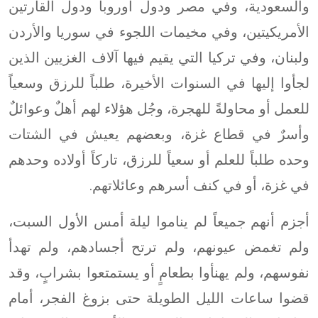
والسعودية، وفي مصر ودول أوروبا ودول القارتين
الأمريكيتين، وفي مخيمات اللجوء في سوريا والأردن
ولبنان، وفي تركيا التي يقيم فيها آلاف الغزيين الذين
لجأوا إليها في السنوات الأخيرة، طلباً للرزق وسعياً
للعمل أو محاولةً للهجرة، وجُل هؤلاء لهم أهلٌ وعوائلٌ
وأسرٌ في قطاع غزة، وبعضهم يعيش في الشتات
وحده طلباً للعلم أو سعياً للرزق، تاركاً أولاده وحدهم
في غزة، أو في كنف أسرهم وعائلاتهم.
أجزم أنهم جميعاً لم يناموا ليلة أمس الأول السبت،
ولم تغمض عيونهم، ولم ترتح أجسادهم، ولم تهدأ
نفوسهم، ولم يهنأوا بطعامٍ أو يستمتعوا بشرابٍ، وقد
قضوا ساعات الليل الطويلة حتى بزوغ الفجر، أمام