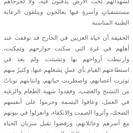
لشهدائهم تحت الأرض يدفنون فيه، ولا لجرحاهم
مستشفياتٍ وأسرةٍ فيها يعالجون ويتلقون الرعاية
الطبية المناسبة.
الحقيقة أن حياة الغزيين في الخارج قد توقفت عند
أهلهم في غزة التي سكنت جوارحهم وتمكنت،
وارتبطت أرواحهم بها وتشبثت، ولم يعد في
استطاعتهم القيام بأي عملٍ يشغلهم عنها، وكثيرٌ منهم
توترت أعصابهم، واضطربت حياتهم، وانتابتهم نوباتٌ
من التشنج والغضب، وفقدوا شهية الطعام والرغبة
في العمل، وعافوا البسمة وحرموا على أنفسهم
الضحك، وآثروا الصمت والانكفاء، وانعزلوا في بيوتهم
مع أسرهم وعائلاتهم، ورفضوا تقبل سريان الحياة