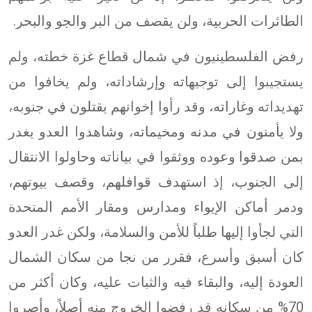
الطائرات الحربية، ولن يقصف من البر والجو والبحر.
رفض الفلسطينيون في شمال قطاع غزة خطته، ولم
يستجيبوا إلى توجيهاته وإرشاداته، ولم يخافوا من
تهديداته وغاراته، وقد رأوا إخوانهم يقتلون في جنوبه،
ولا يأمنون في مدنه ومخيماته، وشاهدوا العدو يغدر
بمن صدقوا وعوده ووثقوا في بياناته وحاولوا الانتقال
إلى الجنوب، إذ استهدف قوافلهم، وقصف بيوتهم،
ودمر أماكن الإيواء ومدارس ومقار الأمم المتحدة
التي لجأوا إليها طلباً للأمن والسلامة، ولكن غدر العدو
كان أسبق وأسرع، فقرر من نجا من سكان الشمال
العودة إليه، والبقاء فيه والثبات عليه، وكان أكثر من
70% من سكانه قد رفضوا الخروج منه أصلاً، وأصروا