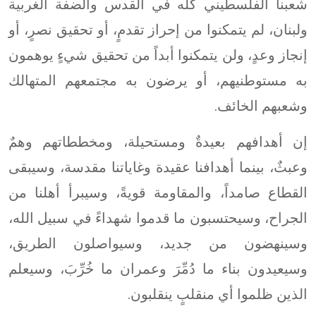
شعبنا الفلسطيني كله في القدس والضفة الغربية
ولبنان، لم يتمكنوا من إحراز تقدمٍ، أو تحقيق نصرٍ، أو
إنجاز وعدٍ، ولن يتمكنوا أبداً من تحقيق شيءٍ يوهمون
به مستوطنيهم، أو يرضون به مجتمعهم المتهالك
وشعبهم الخائف.
إن أهدافهم بعيدةٌ ومستحيلة، ومخططاتهم وهمٌ
وعبثٌ، بينما أهدافنا عقيدة وغاياتنا مقدسة، وسيبقى
القطاع صامداً، والمقاومة قويةً، وسيبرأ أهلنا من
الجراح، وسيحتسبون ما قدموا شهداءً في سبيل الله،
وسينهضون من جديد، وسيواصلون الطريق،
وسيعيدون بناء ما دُمِّرَ وعمران ما خُرِّبَ، وسيعلم
الذين ظلموا أي منقلبٍ ينقلبون.