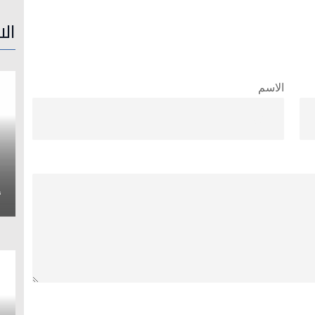
الا
الاسم
إ