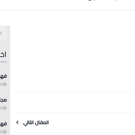
اخ
فهرست 
:15:21
مجلة 
:13:45
المقال التالي
فهرست 
:06:17