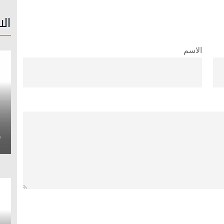
الا
الاسم
إ