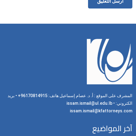
المشرف على الموقع : أ. د. عصام إسماعيل هاتف: 96170814915+ • بريد
الكتروني: issam.ismail@ul.edu.lb •
issam.ismail@kfattorneys.com
آخر المواضيع