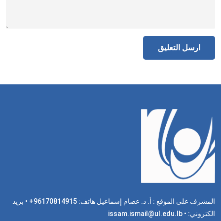
المشرف على الموقع : أ. د. عصام إسماعيل هاتف: 96170814915+ • بريد
الكتروني: issam.ismail@ul.edu.lb •