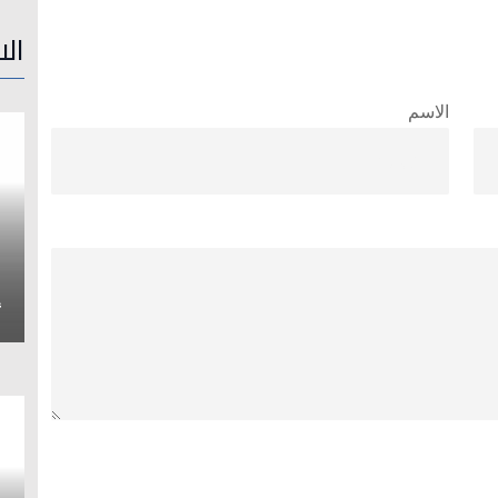
الا
الاسم
إ