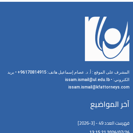
المشرف على الموقع : أ. د. عصام إسماعيل هاتف: 96170814915+ • بريد
الكتروني: issam.ismail@ul.edu.lb •
issam.ismail@kfattorneys.com
آخر المواضيع
فهرست العدد 49 - [3-2026]
2026/07/26 13:15:21