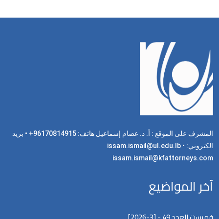
المشرف على الموقع : أ. د. عصام إسماعيل هاتف: 96170814915+ • بريد
الكتروني: issam.ismail@ul.edu.lb •
issam.ismail@kfattorneys.com
آخر المواضيع
فهرست العدد 49 - [3-2026]