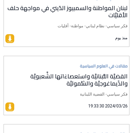
لبنان المواطنة والسمبيوز الدّيني في مواجهة حلف
الأقليَّات
فكر سياسي- نظام لبناني- مواظنة- أقليات
منذ يوم
مقالات في العلوم السياسية
القضيَّة اللُّبنانيَّة واستعصاءَاتها الشَّعبويَّة
والدِّيماغوجيَّة والشُّموليَّة
فكر سياسي- القضية اللبنانية
2024/03/26 19:33:30