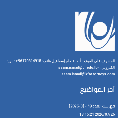
المشرف على الموقع : أ. د. عصام إسماعيل هاتف: 96170814915+ • بريد
الكتروني: issam.ismail@ul.edu.lb •
issam.ismail@kfattorneys.com
آخر المواضيع
فهرست العدد 49 - [3-2026]
2026/07/26 13:15:21