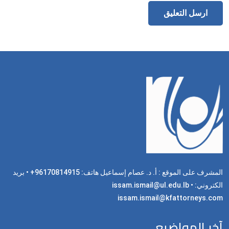
المشرف على الموقع : أ. د. عصام إسماعيل هاتف: 96170814915+ • بريد
الكتروني: issam.ismail@ul.edu.lb •
issam.ismail@kfattorneys.com
آخر المواضيع