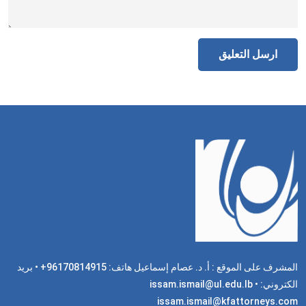
المشرف على الموقع : أ. د. عصام إسماعيل هاتف: 96170814915+ • بريد
الكتروني: issam.ismail@ul.edu.lb •
issam.ismail@kfattorneys.com