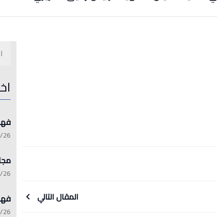
اخ
فهرست 
:15:21
مجلة 
:13:45
المقال التالي
فهرست 
:06:17