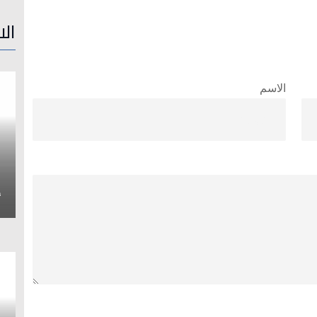
الا
الاسم
إ