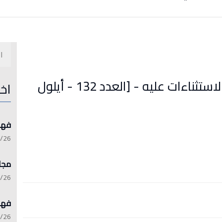
مبدأ سنوية الموازنة العامة وأبرز الاستثناءات عليه - [العدد 132 - أيلول
اخ
فهرست 
:15:21
مجلة 
:13:45
فهرست 
:06:17