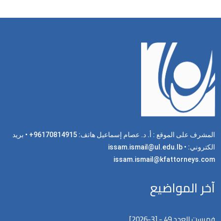
المشرف على الموقع : أ. د. عصام إسماعيل هاتف: 96170814915+ • بريد
الكتروني: issam.ismail@ul.edu.lb •
issam.ismail@kfattorneys.com
آخر المواضيع
فهرست العدد 49 - [3-2026]