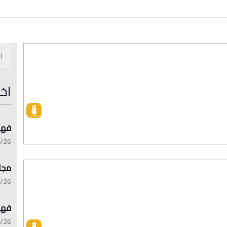
اخ
فهرست 
:15:21
مجلة 
:13:45
فهرست 
:06:17